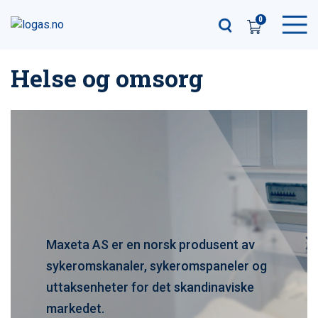
0
Helse og omsorg
Maxeta AS er en norsk produsent av
sykeromskanaler, sykeromspaneler og
uttaksenheter for det skandinaviske
markedet.