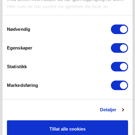
tilbehør
eller som de har samlet inn gjennom din bruk av
tjenestene deres.
S
Nødvendig
a
m
t
Egenskaper
y
k
Operasjonssøyler
Belysning
k
Statistikk
e
v
Markedsføring
a
l
g
Detaljer
Tillat alle cookies