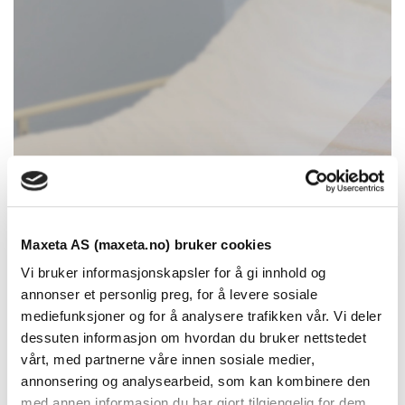
>
Se kontaktpersoner
Maxeta AS (maxeta.no) bruker cookies
Vi bruker informasjonskapsler for å gi innhold og
annonser et personlig preg, for å levere sosiale
mediefunksjoner og for å analysere trafikken vår. Vi deler
dessuten informasjon om hvordan du bruker nettstedet
vårt, med partnerne våre innen sosiale medier,
Florence
Medisinske
annonsering og analysearbeid, som kan kombinere den
sykeromspaneler
opphengsskinner og
med annen informasjon du har gjort tilgjengelig for dem,