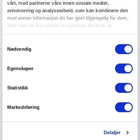
vårt, med partnerne våre innen sosiale medier,
El-nummer: 2094106
annonsering og analysearbeid, som kan kombinere den
Varenummer: 59579
med annen informasjon du har gjort tilgjengelig for dem,
eller som de har samlet inn gjennom din bruk av
tjenestene deres.
S
Nødvendig
a
m
t
Egenskaper
y
k
Maxeta AS har forsynt Norge med elektro-tekniske
k
Statistikk
produkter helt siden 1960.
e
v
The Trancperancy Act
Markedsføring
a
l
Hovedkontor
g
Detaljer
Maxeta AS