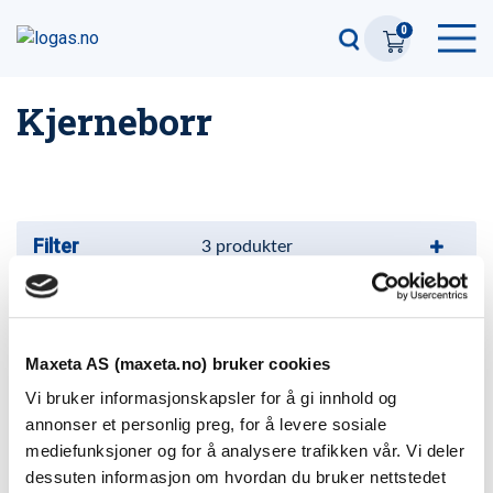
0
Kjerneborr
Filter
3
produkter
Kjernebor hardmetall
10 varianter
Maxeta AS (maxeta.no) bruker cookies
Vi bruker informasjonskapsler for å gi innhold og
Kjernebor HSS Blue-line
annonser et personlig preg, for å levere sosiale
23 varianter
mediefunksjoner og for å analysere trafikken vår. Vi deler
dessuten informasjon om hvordan du bruker nettstedet
Super Borepasta 50g