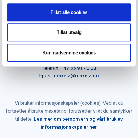
Amtmand Aallsgate 89
N-3716 Skien - Norge
Tillat alle cookies
Åpningstider
Tillat utvalg
Man - fre 0800 - 1600
Kun nødvendige cookies
Kontakt oss
Telefon:
+47 35 91 40 00
Epost:
maxeta@maxeta.no
Vi bruker informasjonskapsler (cookies). Ved at du
fortsetter å bruke maxeta.no, forutsetter vi at du samtykker
til dette.
Les mer om personvern og vårt bruk av
informasjonskapsler her.