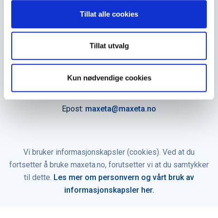
N-3716 Skien - Norge
Tillat alle cookies
Åpningstider
Man - fre 0800 - 1600
Tillat utvalg
Kontakt oss
Kun nødvendige cookies
Telefon:
+47 35 91 40 00
Epost:
maxeta@maxeta.no
Vi bruker informasjonskapsler (cookies). Ved at du
fortsetter å bruke maxeta.no, forutsetter vi at du samtykker
til dette.
Les mer om personvern og vårt bruk av
informasjonskapsler her.
© 2026 Maxeta AS. Alle rettigheter reservert.