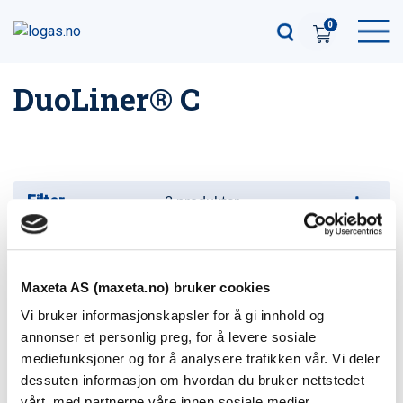
0
DuoLiner® C
Filter
3
produkter
DuoLiner® C Mi
Varenummer: 78002500
Maxeta AS (maxeta.no) bruker cookies
Vi bruker informasjonskapsler for å gi innhold og
DuoLiner® C Ma
annonser et personlig preg, for å levere sosiale
Varenummer: 78001100
mediefunksjoner og for å analysere trafikken vår. Vi deler
dessuten informasjon om hvordan du bruker nettstedet
DuoLiner® C-Set Ma
vårt, med partnerne våre innen sosiale medier,