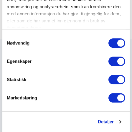
annonsering og analysearbeid, som kan kombinere den
Varenummer: 78101100
med annen informasjon du har gjort tilgjengelig for dem,
eller som de har samlet inn gjennom din bruk av
tjenestene deres.
S
Nødvendig
a
m
t
Egenskaper
y
Maxeta AS har forsynt Norge med elektro-tekniske
k
produkter helt siden 1960.
k
Statistikk
e
The Trancperancy Act
v
Markedsføring
a
l
Hovedkontor
g
Detaljer
Maxeta AS
Amtmand Aallsgate 89