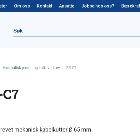
eter
Om oss
Kontakt
Ansatte
Jobbe hos oss?
Bærekraf
›
Hydraulisk press- og kutteverktøy
›
RS-C7
-C7
drevet mekanisk kabelkutter Ø 65 mm