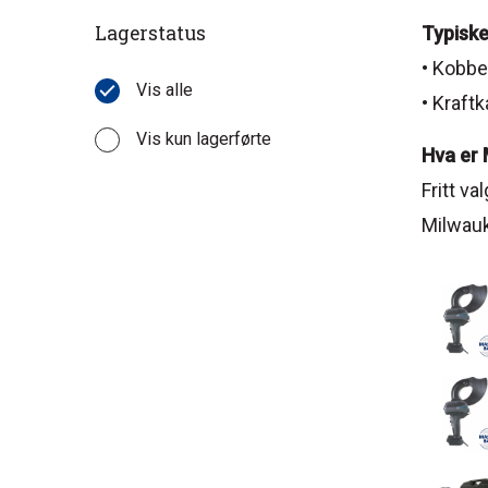
Lagerstatus
Typiske
• Kobbe
Vis alle
• Kraft
Vis kun lagerførte
Hva er
Fritt v
Milwauke