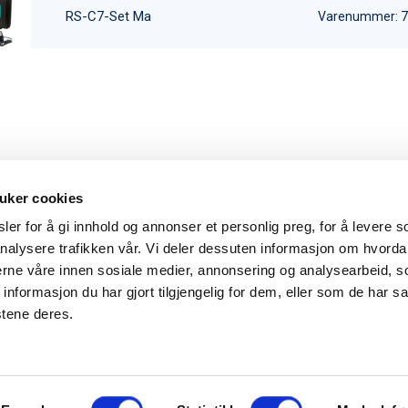
RS-C7-Set Ma
Varenummer: 
uker cookies
er for å gi innhold og annonser et personlig preg, for å levere s
nalysere trafikken vår. Vi deler dessuten informasjon om hvorda
Hovedkontor
Kontakt
nerne våre innen sosiale medier, annonsering og analysearbeid, 
formasjon du har gjort tilgjengelig for dem, eller som de har sa
Maxeta AS
Telefon:
+47 
stene deres.
Amtmand Aallsgate 89
Epost:
maxet
N-3716 Skien - Norge
Åpningstider