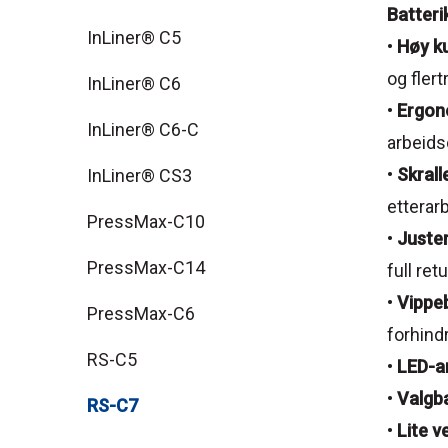
Batteri
InLiner® C5
•
Høy k
og fler
InLiner® C6
•
Ergono
InLiner® C6-C
arbeids
•
Skrall
InLiner® CS3
etterar
PressMax-C10
•
Juste
PressMax-C14
full ret
•
Vippeb
PressMax-C6
forhindr
RS-C5
•
LED-a
•
Valgba
RS-C7
•
Lite v