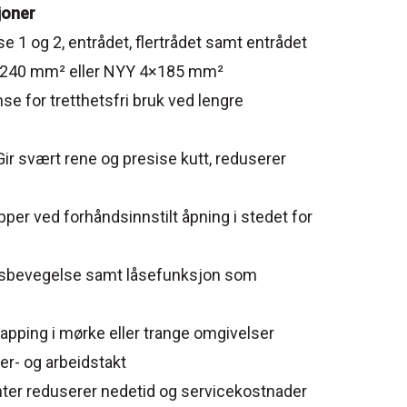
joner
 1 og 2, entrådet, flertrådet samt entrådet
 4×240 mm² eller NYY 4×185 mm²
se for tretthetsfri bruk ved lengre
Gir svært rene og presise kutt, reduserer
pper ved forhåndsinnstilt åpning i stedet for
ersbevegelse samt låsefunksjon som
 kapping i mørke eller trange omgivelser
er- og arbeidstakt
ter reduserer nedetid og servicekostnader