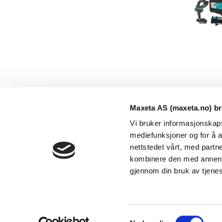
Maxeta AS (maxeta.no) br
Vi bruker informasjonskapsl
mediefunksjoner og for å a
nettstedet vårt, med part
kombinere den med annen in
Maxeta AS har forsynt Norge med elektro-tekniske
gjennom din bruk av tjene
produkter helt siden 1960.
The Trancperancy Act
S
© 2026 Maxeta AS. Alle rettigheter reservert.