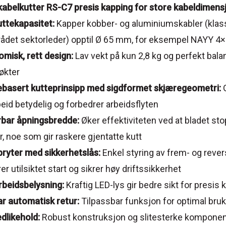
kabelkutter RS-C7 presis kapping for store kabeldimens
uttekapasitet:
Kapper kobber- og aluminiumskabler (klasse
trådet sektorleder) opptil Ø 65 mm, for eksempel NAYY
misk, rett design:
Lav vekt på kun 2,8 kg og perfekt balan
økter
ebasert kutteprinsipp med sigdformet skjæregeometri:
beid betydelig og forbedrer arbeidsflyten
rbar åpningsbredde:
Øker effektiviteten ved at bladet sto
ur, noe som gir raskere gjentatte kutt
ryter med sikkerhetslås:
Enkel styring av frem- og rev
er utilsiktet start og sikrer høy driftssikkerhet
rbeidsbelysning:
Kraftig LED-lys gir bedre sikt for presis
r automatisk retur:
Tilpassbar funksjon for optimal bruk
edlikehold:
Robust konstruksjon og slitesterke komponen