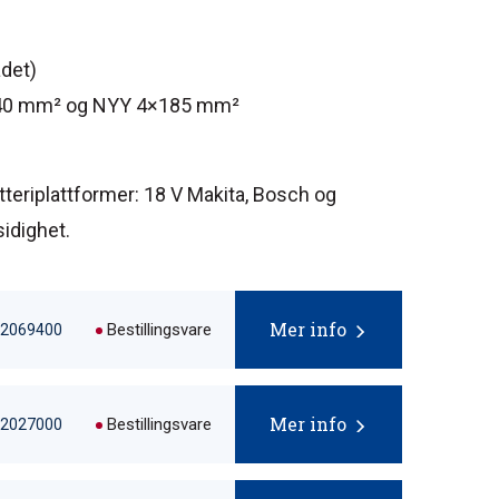
ådet)
4×240 mm² og NYY 4×185 mm²
atteriplattformer: 18 V Makita, Bosch og
sidighet.
Mer info
Bestillingsvare
72069400
Mer info
Bestillingsvare
72027000