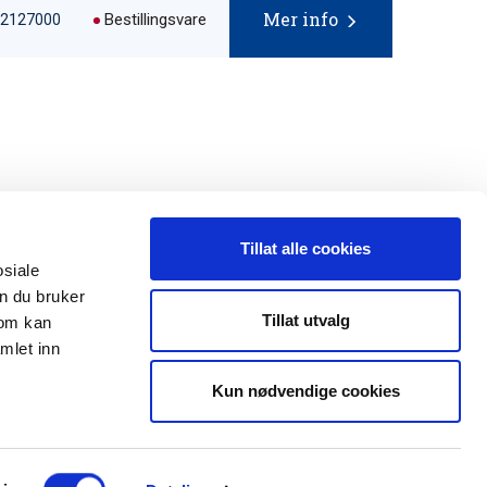
Mer info
Bestillingsvare
72127000
Tillat alle cookies
osiale
n du bruker
 oss
Leveranseområder
Tillat utvalg
som kan
mlet inn
35 91 40 00
Elektroinstallasjon
a@maxeta.no
Kun nødvendige cookies
Elforsyning
Jernbane
Helse og omsorg