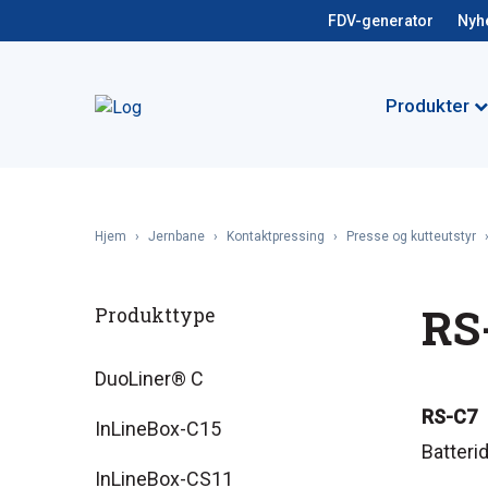
FDV-generator
Nyh
Produkter
Hjem
›
Jernbane
›
Kontaktpressing
›
Presse og kutteutstyr
RS
Produkttype
DuoLiner® C
RS-C7
InLineBox-C15
Batteri
InLineBox-CS11