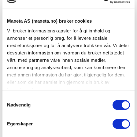
Spenningsindikatorer
Spenningsindikatorer
for jernbane
for sporvei
Maxeta AS (maxeta.no) bruker cookies
Vi bruker informasjonskapsler for å gi innhold og
annonser et personlig preg, for å levere sosiale
mediefunksjoner og for å analysere trafikken vår. Vi deler
dessuten informasjon om hvordan du bruker nettstedet
vårt, med partnerne våre innen sosiale medier,
annonsering og analysearbeid, som kan kombinere den
med annen informasjon du har gjort tilgjengelig for dem,
Bæreline beskyttelse
Jord- og kulefast
eller som de har samlet inn gjennom din bruk av
punkt
tjenestene deres.
S
Nødvendig
a
m
t
Egenskaper
y
k