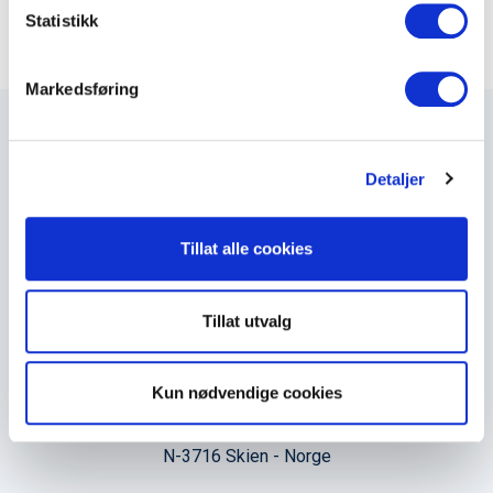
k
Statistikk
e
v
Markedsføring
a
l
g
Detaljer
Maxeta AS har forsynt Norge med elektro-tekniske
produkter helt siden 1960.
Tillat alle cookies
The Trancperancy Act
Tillat utvalg
Hovedkontor
Kun nødvendige cookies
Maxeta AS
Amtmand Aallsgate 89
N-3716 Skien - Norge