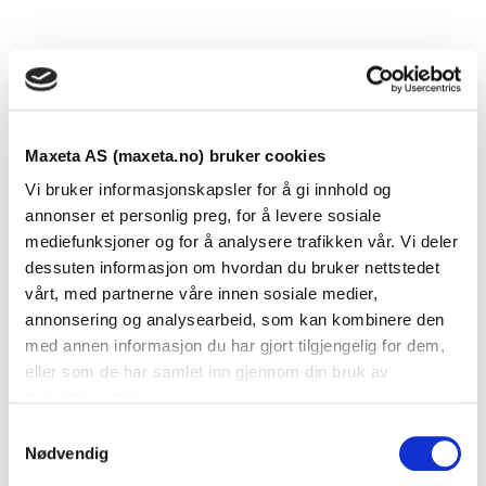
Teknisk informasjon
Tekniske data
Maxeta AS (maxeta.no) bruker cookies
Høyde
268 mm (gass ned)
Vi bruker informasjonskapsler for å gi innhold og
343mm (gass frem)
annonser et personlig preg, for å levere sosiale
mediefunksjoner og for å analysere trafikken vår. Vi deler
Dybde
110 mm (flat hylle) 115mm
dessuten informasjon om hvordan du bruker nettstedet
(buet hylle)
vårt, med partnerne våre innen sosiale medier,
annonsering og analysearbeid, som kan kombinere den
Maks lengde
6 m
med annen informasjon du har gjort tilgjengelig for dem,
eller som de har samlet inn gjennom din bruk av
Materiale
Aluminium
tjenestene deres.
S
Standard farge
RAL 9003
Nødvendig
a
Vekt
Ca. 18 kg/m
m