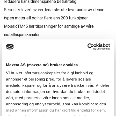
redusere kanaldimensjonene betraktelig.
Serien er levert av verdens største leverandør av denne
typen materiell og har flere enn 200 funksjoner.
MosaicTM45 har tilpasninger for samtlige av våre
installasjonskanaler.
I Maxcombi og Logix 45 sneppes uttakene direkte inn uten
bruk av bokser og kombirammer.
Dette er et lite utvalg av materiell som leveres,
Maxeta AS (maxeta.no) bruker cookies
MosaicTM45 produserer i tillegg materiell med standarder
Vi bruker informasjonskapsler for å gi innhold og
for de fleste land i verden.
annonser et personlig preg, for å levere sosiale
Serien benyttes også i gulvbokser og er tilpasset en rekke
mediefunksjoner og for å analysere trafikken vår. Vi deler
dessuten informasjon om hvordan du bruker nettstedet
andre rammesystemer.
vårt, med partnerne våre innen sosiale medier,
De fleste uttak og brytere kan leveres sølvfarget på
annonsering og analysearbeid, som kan kombinere den
bestilling.
med annen informasjon du har gjort tilgjengelig for dem,