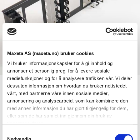
Maxeta AS (maxeta.no) bruker cookies
Vi bruker informasjonskapsler for å gi innhold og
annonser et personlig preg, for å levere sosiale
mediefunksjoner og for å analysere trafikken vår. Vi deler
dessuten informasjon om hvordan du bruker nettstedet
Se dokumenter
vårt, med partnerne våre innen sosiale medier,
annonsering og analysearbeid, som kan kombinere den
med annen informasjon du har gjort tilgjengelig for dem,
Dokumenter
eller som de har samlet inn gjennom din bruk av
tjenestene deres.
S
Nødvendig
FDV Dokumentasjon